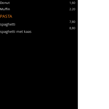
Donut
1,60
Muffin
2.20
PASTA
7,80
spaghetti
8,80
spaghetti met kaas